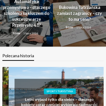
Automatyka
przemysłowa – dlaczego
Bukowina Tatrzańska
szkolenia są kluczem do
zamiast zagranicy – czy
sukcesu w erze
to ma sens?
Przemysłu 4.0?
Stow
1 lipca 2026
Stow
1 lipca 2026
Polecana historia
SPORT I TURYSTYKA
Letni wyjazd tylko dla siebie – dlaczego
kobiety coraz częściej wybierają nadmorski