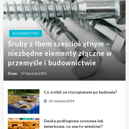
BUDOWNICTWO
Śruby z łbem sześciokątnym –
niezbędne elementy złączne w
przemyśle i budownictwie
Stow
17 stycznia 2025
Co zrobić ze styropianem po budowie?
23 sierpnia 2024
Deska podłogowa sosnowa lub
świerkowa: co warto wiedzieć?